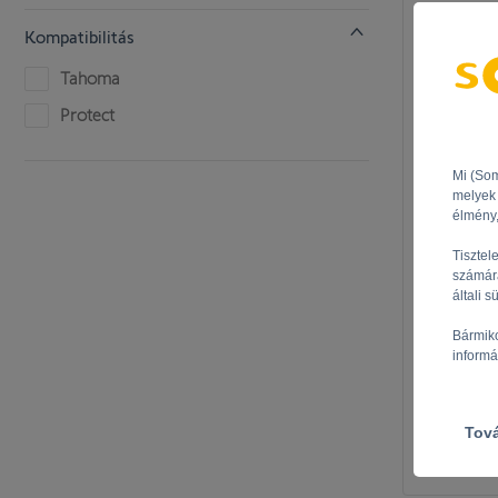
Kompatibilitás
Tahoma
Protect
Mi (Som
melyek 
élmény,
Tisztel
4AC M
számára
általi s
Pr
Bármiko
informá
Tov
L