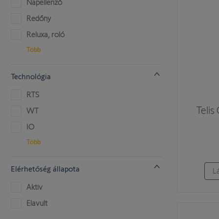
Napellenző
Redőny
Reluxa, roló
Több
Technológia
RTS
Teli
WT
IO
Több
Elérhetőség állapota
L
Aktiv
Elavult