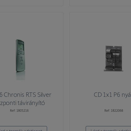
 6 Chronis RTS Silver
CD 1x1 P6 nyá
zponti távirányító
Ref: 1805216
Ref: 1822068