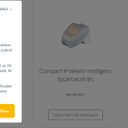
nélkül →
lainkon,
 szabott
ki az Ön
eo IB+
Compact érzékelő intelligens
adik fél
ens
épületvezérlés
s
 További
nket.
Ref: 9015047
adása
pot
Lásd a termék adatlapot