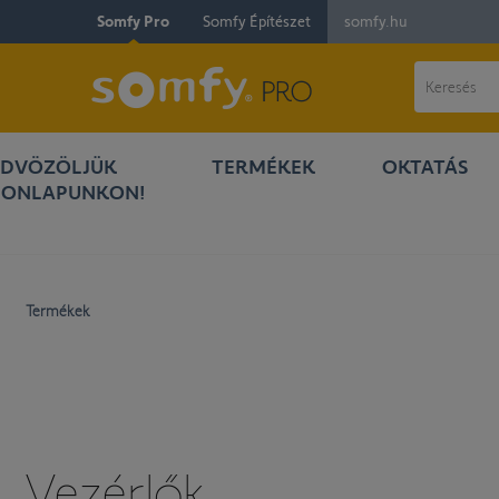
Somfy Pro
Somfy Építészet
somfy.hu
DVÖZÖLJÜK
TERMÉKEK
OKTATÁS
ONLAPUNKON!
Termékek
Vezérlők