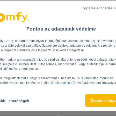
Folytatás elfogadás 
Fontos az adatainak védelme
fy Group) és partnereink olyan technológiákat használunk mint a sütik a webolda
az alábbi célokat szolgálják: Személyre szabott tartalom és reklámok, személyre
 a forgalom elemzése és a fogyasztói viselkedés megértése.
etben tartjuk a magánszféra jogát, ezért az alábbi lehetőségek közül választhatja 
oCo DRM animeo IB+
4AC MoCo WM anim
 megfelelő sütibeállítást. Elfogadhatja, módosíthatja, vagy elutasíthatja a harm
üti fajtákat és szolgáltatásokat.
émium intelligens
Prémium intellig
épületvezérlés
épületvezérlé
r megváltoztathatja vagy visszavonhatja beállításait a sütibeállítás menüben.
cióért olvassa el a láblécben található
süti beállításról
szóló adatvédelmi irányelvei
Ref: 1860081
Ref: 1860049
Összes elfog
ábbi lehetőségek
ásd a termék adatlapot
Lásd a termék adatla