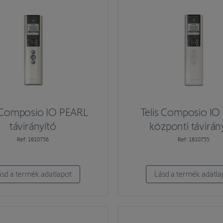
s Composio IO PEARL
Telis Composio IO
távirányító
központi távirán
Ref: 1810756
Ref: 1810755
ásd a termék adatlapot
Lásd a termék adatla