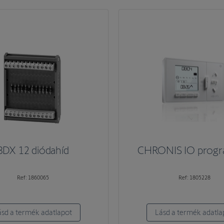
BDX 12 diódahíd
CHRONIS IO prog
Ref: 1860065
Ref: 1805228
ásd a termék adatlapot
Lásd a termék adatla