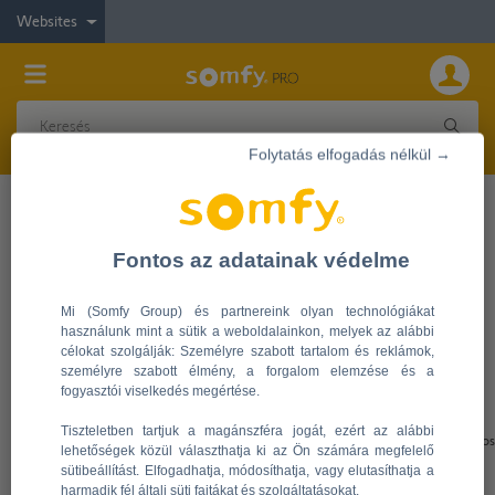
Websites
Folytatás elfogadás nélkül →
Legyen Ön is viszonteladónk!
Marketing anyagok
Fontos az adatainak védelme
Mi (Somfy Group) és partnereink olyan technológiákat
használunk mint a sütik a weboldalainkon, melyek az alábbi
célokat szolgálják: Személyre szabott tartalom és reklámok,
személyre szabott élmény, a forgalom elemzése és a
A marketing anyagok között megtalálhatja az aktuális katalógusainkat és
fogyasztói viselkedés megértése.
brosúráinkat is.
Tiszteletben tartjuk a magánszféra jogát, ezért az alábbi
Fontos a végfelhasználók részletes tájékoztatása! Használja katalógusainkat és bros
lehetőségek közül választhatja ki az Ön számára megfelelő
sütibeállítást. Elfogadhatja, módosíthatja, vagy elutasíthatja a
Somfy RTS és Somfy io kisokosokat itt találja:
harmadik fél általi süti fajtákat és szolgáltatásokat.