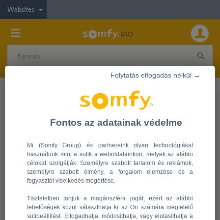
Websites
Folytatás elfogadás nélkül →
Legyen Ön is viszonteladónk!
Marketing anyagok
Eladáshelyi reklámok
Az eladás helyén, azaz a bemutatóteremben elhelyezett
Fontos az adatainak védelme
mintadarabok, táblák, plakátok, távirányítók célja a
fogyasztók figyelmének felkeltése bizonyos termékek iránt.
Mi (Somfy Group) és partnereink olyan technológiákat
Ide sorolhatjuk a különböző bemutatótermi kellékeket,
használunk mint a sütik a weboldalainkon, melyek az alábbi
amelyek bemutatják egy-egy termék előnyeit.
célokat szolgálják: Személyre szabott tartalom és reklámok,
A bemutatóteremben kiemelt fontosságú az eladásnál, hogy
személyre szabott élmény, a forgalom elemzése és a
a vásárló tényleges meg tudja tekinteni a mintadarabokat, ki
fogyasztói viselkedés megértése.
tudja próbálni a terméket, kezébe foghassa a távirányítót
stb.
Tiszteletben tartjuk a magánszféra jogát, ezért az alábbi
A Somfy Kft. olyan eladáshelyi reklámanyagokat tervez,
lehetőségek közül választhatja ki az Ön számára megfelelő
sütibeállítást. Elfogadhatja, módosíthatja, vagy elutasíthatja a
amelyek kielégítik a viszonteladói hálózat igényeit. Önnek