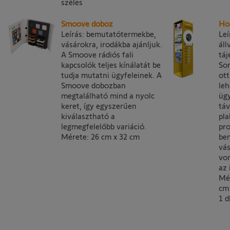
széles
Smoove doboz
Ho
Leírás: bemutatótermekbe,
Leí
vásárokra, irodákba ajánljuk.
áll
A Smoove rádiós fali
táj
kapcsolók teljes kínálatát be
So
tudja mutatni ügyfeleinek. A
ot
Smoove dobozban
leh
megtalálható mind a nyolc
ügy
keret, így egyszerűen
táv
kiválasztható a
pla
legmegfelelőbb variáció.
pro
Mérete: 26 cm x 32 cm
be
vás
vo
az 
Mé
cm 
1 d