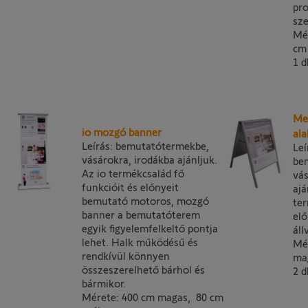
pro
sze
Mé
cm 
1 d
Meg
io mozgó banner
al
Leírás: bemutatótermekbe,
Leí
vásárokra, irodákba ajánljuk.
be
Az io termékcsalád fő
vás
funkcióit és előnyeit
ajá
bemutató motoros, mozgó
te
banner a bemutatóterem
el
egyik figyelemfelkeltő pontja
áll
lehet. Halk működésű és
Mé
rendkívül könnyen
ma
összeszerelhető bárhol és
2 d
bármikor.
Mérete: 400 cm magas, 80 cm