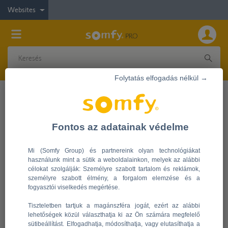
Websites
Folytatás elfogadás nélkül →
GYIK
Fontos az adatainak védelme
Az alfiókok ugyanazt látják, mint a fő fiók?
Mi (Somfy Group) és partnereink olyan technológiákat
használunk mint a sütik a weboldalainkon, melyek az alábbi
célokat szolgálják: Személyre szabott tartalom és reklámok,
(105)
2021-07-30 15:32:00.0
személyre szabott élmény, a forgalom elemzése és a
fogyasztói viselkedés megértése.
Tiszteletben tartjuk a magánszféra jogát, ezért az alábbi
lehetőségek közül választhatja ki az Ön számára megfelelő
sütibeállítást. Elfogadhatja, módosíthatja, vagy elutasíthatja a