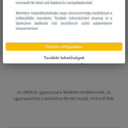
harmadik fél általi süti fajtákat és szolgáltatásokat.
Bármikor megváltoztathatja vagy visszavonhatja beállításait a
sütibeállítás menüben. További információért olvassa el a
láblécben található
süti beállításról
szóló adatvédelmi
irányelveinket.
Összes elfogadása
További lehetőségek
Az alfiókok ugyanazzal a felülettel rendelkeznek, és
ugyanazokhoz a boxokhoz férnek hozzá, mint a fő fiók.