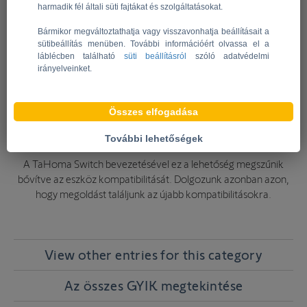
harmadik fél általi süti fajtákat és szolgáltatásokat.
Bármikor megváltoztathatja vagy visszavonhatja beállításait a
sütibeállítás menüben. További információért olvassa el a
láblécben található
süti beállításról
szóló adatvédelmi
irányelveinket.
Összes elfogadása
További lehetőségek
A TaHoma Switch bevezetésével ez a lehetőség megszűnik
bővítve az eszköz kompatibilitását. Dolgozunk azonban azon,
hogy megoldást találjunk az újabb kompatibilitásokra.
View other entries for this category
Az összes GYIK megtekintése