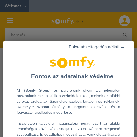
Websites
Folytatás elfogadás nélkül →
GYIK
Fontos az adatainak védelme
Meg kell tartani a TaHoma V2 USB-
csatlakozást, hogy kompatibilis legyen az
Mi (Somfy Group) és partnereink olyan technológiákat
használunk mint a sütik a weboldalainkon, melyek az alábbi
Enocean, Zwave, stb. megoldásokkal?
célokat szolgálják: Személyre szabott tartalom és reklámok,
személyre szabott élmény, a forgalom elemzése és a
fogyasztói viselkedés megértése.
(63)
2021-07-13 12:44:00.0
Tiszteletben tartjuk a magánszféra jogát, ezért az alábbi
lehetőségek közül választhatja ki az Ön számára megfelelő
sütibeállítást. Elfogadhatja, módosíthatja, vagy elutasíthatja a