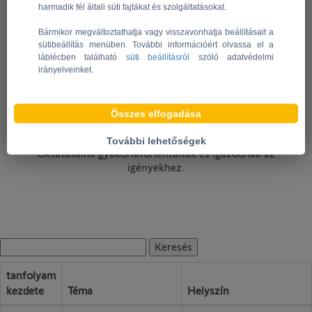
harmadik fél általi süti fajtákat és szolgáltatásokat.
OKTATÁSOK
Bármikor megváltoztathatja vagy visszavonhatja beállításait a
sütibeállítás menüben. További információért olvassa el a
A Somfy oktatóközpont több mint 20 éve fejleszt olyan
láblécben található
süti beállításról
szóló adatvédelmi
programokat, amelyek szakembereknek szólnak az épületek
irányelveinket.
árnyékolói megoldásainak telepítésére. Célunk, hogy
biztosítsuk azok készségeinek fejlesztését, akik feladataik
gyakorlása során a Somfy megoldásokat értékesítik és
Összes elfogadása
telepítik. A Somfy segít Önnek abban, hogy minden
ismeretet megszerezzen, amely a munkája során szükséges.
További lehetőségek
Oktatásaink gyakorlatorientáltak és igazodnak az
igényekhez.
tanfolyam
kezdete
Téma
Helyszín