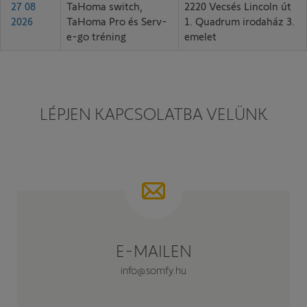
27 08
TaHoma switch,
2220 Vecsés Lincoln út
2026
TaHoma Pro és Serv-
1. Quadrum irodaház 3.
e-go tréning
emelet
LÉPJEN KAPCSOLATBA VELÜNK
E-MAILEN
info@somfy.hu